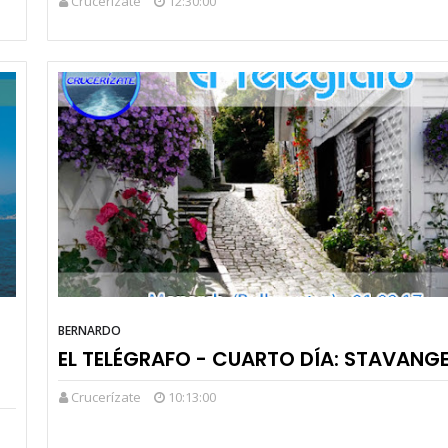
Crucerízate
12:30:00
BERNARDO
EL TELÉGRAFO - CUARTO DÍA: STAVANG
Crucerízate
10:13:00