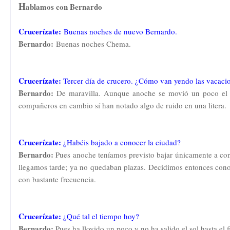
H
ablamos con Bernardo
Crucerízate:
Buenas noches de nuevo Bernardo
.
Bernardo:
Buenas noches Chema.
Crucerízate:
Tercer día de crucero. ¿Cómo van yendo las vacaci
Bernardo:
De maravilla. Aunque anoche se movió un poco el 
compañeros en cambio sí han notado algo de ruido en una litera.
Crucerízate:
¿Habéis bajado a conocer la ciudad?
Bernardo:
Pues anoche teníamos previsto bajar únicamente a con
llegamos tarde; ya no quedaban plazas. Decidimos entonces conoce
con bastante frecuencia.
Crucerízate:
¿Qué tal el tiempo hoy?
Bernardo:
Pues ha llovido un poco y no ha salido el sol hasta el f