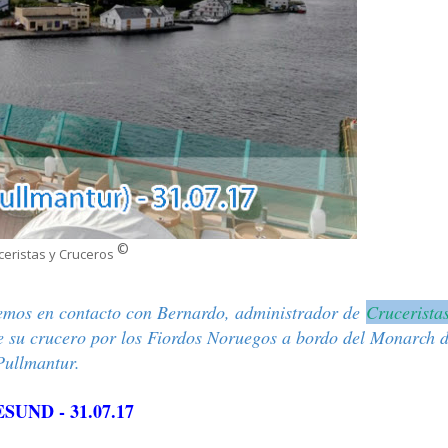
©
ceristas y Cruceros
emos en contacto con Bernardo, administrador de
Crucerista
de su crucero por los Fiordos Noruegos a bordo del Monarch 
Pullmantur.
UND - 31.07.17