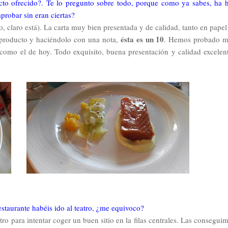
to ofrecido?. Te lo pregunto sobre todo, porque como ya sabes, ha 
probar sin eran ciertas?
io, claro está). La carta muy bien presentada y de calidad, tanto en pap
ésta es un 10
l producto y haciéndolo con una nota,
. Hemos probado 
 como el de hoy. Todo exquisito, buena presentación y calidad excelen
staurante habéis ido al teatro, ¿me equivoco?
o para intentar coger un buen sitio en la filas centrales. Las conseguim