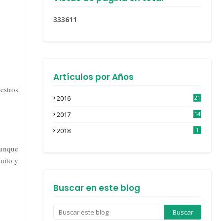
3
3
3
6
1
1
Artículos por Años
estros
2016
21
3
2017
14
4
2018
1
aunque
uito y
Buscar en este blog