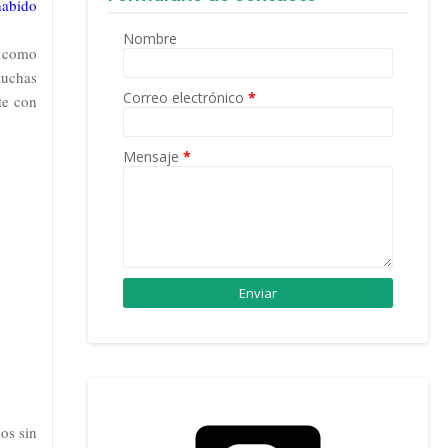
habido
Nombre
el como
muchas
Correo electrónico
*
te con
Mensaje
*
os sin