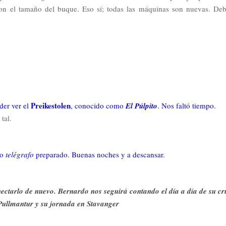
on el tamaño del buque. Eso sí; todas las máquinas son nuevas. De
Preikestolen
der ver el
, conocido como
El Púlpito
. Nos faltó tiempo.
tal.
ro
telégrafo
preparado. Buenas noches y a descansar.
tarlo de nuevo. Bernardo nos seguirá contando el día a día de su cr
ullmantur y su jornada en Stavanger