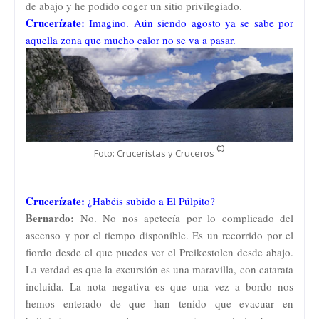
de abajo y he podido coger un sitio privilegiado.
Crucerízate:
Imagino. Aún siendo agosto ya se sabe por
aquella zona que mucho calor no se va a pasar.
©
Foto: Cruceristas y Cruceros
Crucerízate:
¿Habéis subido a El Púlpito?
Bernardo:
No. No nos apetecía por lo complicado del
ascenso y por el tiempo disponible. Es un recorrido por el
fiordo desde el que puedes ver el Preikestolen desde abajo.
La verdad es que la excursión es una maravilla, con catarata
incluida. La nota negativa es que una vez a bordo nos
hemos enterado de que han tenido que evacuar en