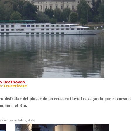
S Beethoven
to:
Crucerízate
disfrutar del placer de un crucero fluvial navegando por el curso d
ubio o el Rin.
na foto para ver toda la galería)