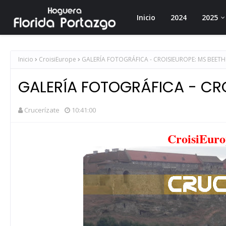
Inicio
2024
2025
Inicio
CroisiEurope
GALERÍA FOTOGRÁFICA - CROISIEUROPE: MS BEET
GALERÍA FOTOGRÁFICA - CRO
Crucerízate
10:41:00
CroisiEuro