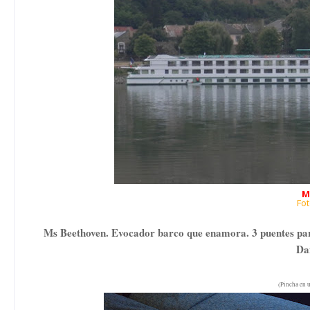
M
Fo
Ms Beethoven. Evocador barco que enamora. 3 puentes para 
Dan
(Pincha en u