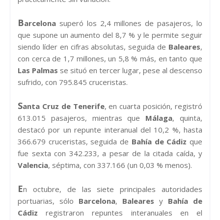
B
arcelona
superó los 2,4 millones de pasajeros, lo
que supone un aumento del 8,7 % y le permite seguir
siendo líder en cifras absolutas, seguida de
Baleares
,
con cerca de 1,7 millones, un 5,8 % más, en tanto que
Las
Palmas
se situó en tercer lugar, pese al descenso
sufrido, con 795.845 cruceristas.
S
anta Cruz de Tenerife
, en cuarta posición, registró
613.015 pasajeros, mientras que
Málaga
, quinta,
destacó por un repunte interanual del 10,2 %, hasta
366.679 cruceristas, seguida de
Bahía de Cádiz
que
fue sexta con 342.233, a pesar de la citada caída, y
Valencia
, séptima, con 337.166 (un 0,03 % menos).
E
n octubre, de las siete principales autoridades
portuarias, sólo
Barcelona
,
Baleares
y
Bahía de
Cádiz
registraron repuntes interanuales en el