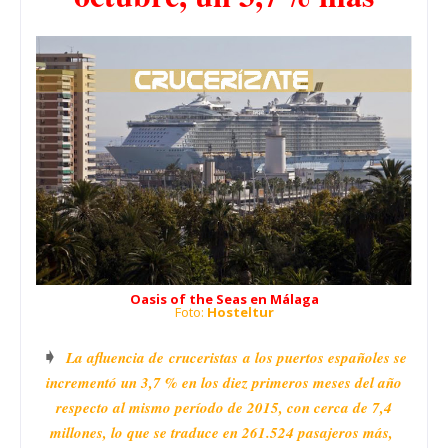
Oasis of the Seas en Málaga
Foto:
Hosteltur
➧
La afluencia de
cruceristas
a los puertos españoles se
incrementó un 3,7 % en los diez primeros meses del año
respecto al mismo período de 2015, con cerca de 7,4
millones, lo que se traduce en 261.524 pasajeros más,