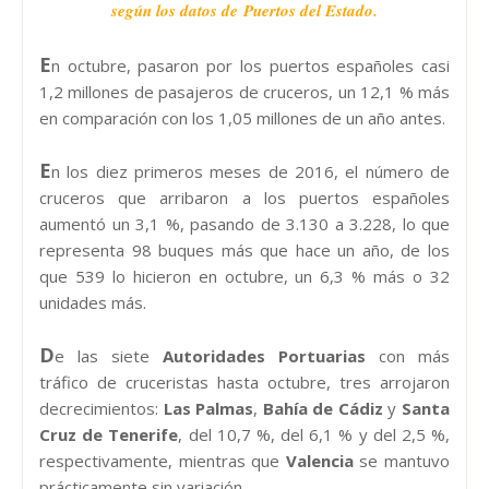
según los datos de
Puertos del Estado
.
E
n octubre, pasaron por los puertos españoles casi
1,2 millones de pasajeros de cruceros, un 12,1 % más
en comparación con los 1,05 millones de un año antes.
E
n los diez primeros meses de 2016, el número de
cruceros que arribaron a los puertos españoles
aumentó un 3,1 %, pasando de 3.130 a 3.228, lo que
representa 98 buques más que hace un año, de los
que 539 lo hicieron en octubre, un 6,3 % más o 32
unidades más.
D
e las siete
Autoridades Portuarias
con más
tráfico de cruceristas hasta octubre, tres arrojaron
decrecimientos:
Las Palmas
,
Bahía de Cádiz
y
Santa
Cruz de Tenerife
, del 10,7 %, del 6,1 % y del 2,5 %,
respectivamente, mientras que
Valencia
se mantuvo
prácticamente sin variación.