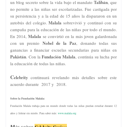
Talibán
un blog secreto sobre la vida bajo el mandato
, que
no permite a las niñas ser escolarizadas. Fue castigada por
su persistencia y a la edad de 15 años la dispararon en un
Malala
autobús del colegio.
sobrevivió y continuó con su
campaña para la educación de las niñas por todo el mundo.
Malala
En 2014,
se convirtió en la más joven galardonada
Nobel de la Paz
con un premio
, donando todas sus
ganancias a financiar escuelas secundarias para niñas en
Pakistán
Fundación Malala
. Con la
, continúa su lucha por
la educación de todas las niñas.
C
elebrity
continuará revelando más detalles sobre este
acuerdo durante 2017 y 2018.
Sobre la Fundación Malala:
Fundación Malala trabaja para un mundo donde todas las niñas puedan estudiar durante 12
años y liderar sin miedo. Para saber más:
www.malala.org
M
ás sobre
Celebrity Cruises