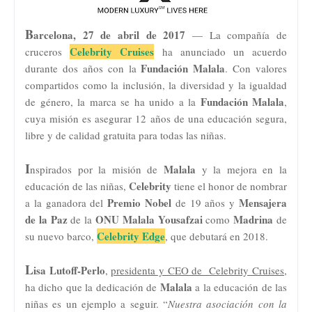
B
arcelona, 27 de abril de 2017
— La compañía de
Celebrity Cruises
cruceros
ha anunciado un acuerdo
Fundación Malala
durante dos años con la
. Con valores
compartidos como la inclusión, la diversidad y la igualdad
Fundación Malala
de género, la marca se ha unido a la
,
cuya misión es asegurar 12 años de una educación segura,
libre y de calidad gratuita para todas las niñas.
I
Malala
nspirados por la misión de
y la mejora en la
Celebrity
educación de las niñas,
tiene el honor de nombrar
Premio Nobel
Mensajera
a la ganadora del
de 19 años y
de la Paz
ONU Malala Yousafzai
Madrina
de la
como
de
Celebrity Edge
su nuevo barco,
, que debutará en 2018.
L
isa Lutoff-Perlo
,
presidenta y CEO de Celebrity Cruises
,
Malala
ha dicho que la dedicación de
a la educación de las
niñas es un ejemplo a seguir. “
Nuestra asociación con la