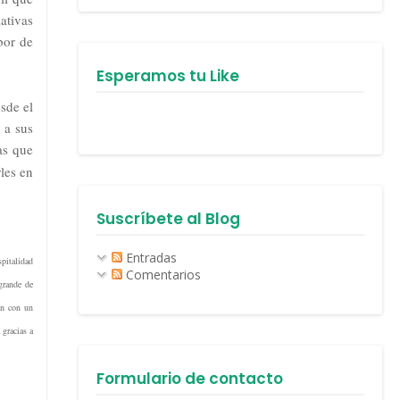
ativas
bor de
Esperamos tu Like
sde el
 a sus
as que
les en
Suscríbete al Blog
Entradas
pitalidad
Comentarios
grande de
án con un
 gracias a
Formulario de contacto