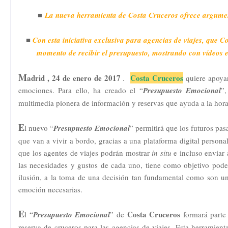
■
La nueva herramienta de Costa Cruceros ofrece argumen
■
Con esta iniciativa exclusiva para agencias de viajes, que C
momento de recibir el presupuesto, mostrando con vídeos 
M
adrid , 24 de enero de 2017
Costa Cruceros
.
quiere apoyar
emociones. Para ello, ha creado el “
Presupuesto Emocional
”
multimedia pionera de información y reservas que ayuda a la hor
E
l nuevo “
Presupuesto Emocional
” permitirá que los futuros pa
que van a vivir a bordo, gracias a una plataforma digital persona
que los agentes de viajes podrán mostrar
in situ
e incluso enviar a
las necesidades y gustos de cada uno, tiene como objetivo pode
ilusión, a la toma de una decisión tan fundamental como son un
emoción necesarias.
E
Costa Cruceros
l “
Presupuesto Emocional
” de
formará part
reserva de cruceros para las agencias de viajes. Esta herramient