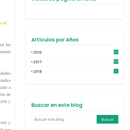
o al
.
Artículos por Años
en las
mienta
2016
21
3
2017
14
4
2018
1
idades
talles
ptado a
ión de
ción y
Buscar en este blog
ción y
il que