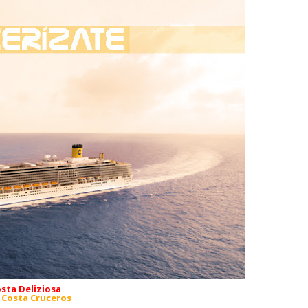
sta Deliziosa
:
Costa Cruceros