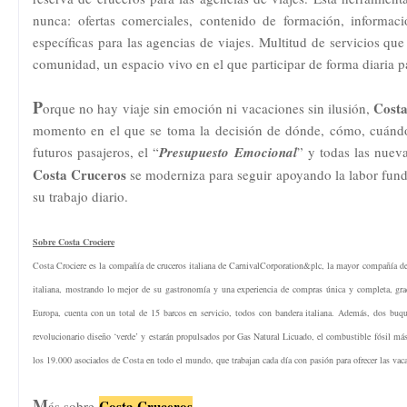
nunca: ofertas comerciales, contenido de formación, informaci
específicas para las agencias de viajes. Multitud de servicios q
comunidad, un espacio vivo en el que participar de forma diaria p
P
Cost
orque no hay viaje sin emoción ni vacaciones sin ilusión,
momento en el que se toma la decisión de dónde, cómo, cuán
futuros pasajeros, el “
Presupuesto Emocional
” y todas las nuev
Costa Cruceros
se moderniza para seguir apoyando la labor funda
su trabajo diario.
Sobre Costa Crociere
Costa Crociere es la compañía de cruceros italiana de CarnivalCorporation&plc, la mayor compañía de
italiana, mostrando lo mejor de su gastronomía y una experiencia de compras única y completa, grac
Europa, cuenta con un total de 15 barcos en servicio, todos con bandera italiana. Además, dos buq
revolucionario diseño ‘verde’ y estarán propulsados por Gas Natural Licuado, el combustible fósil más
los 19.000 asociados de Costa en todo el mundo, que trabajan cada día con pasión para ofrecer las vaca
M
Costa Cruceros
ás sobre