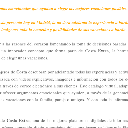
tos emocionales que ayudan a elegir las mejores vacaciones posibles.
osta presenta hoy en Madrid, la naviera adelanta la experiencia a bord
e imágenes toda la emoción y posibilidades de sus vacaciones a bordo
 a las razones del corazón fomentando la toma de decisiones basadas 
Costa Extra
, un innovador concepto que forma parte de
, la herra
a de elegir unas vacaciones.
Costa
sajeros de
descubran por adelantado todas las experiencias y activ
lizada con vídeos explicativos, imágenes e información con todos los de
 través de correo electrónico a sus clientes. Este catálogo virtual, ada
r ofrecer argumentos emocionales que ayuden, a través de la generac
as vacaciones con la familia, pareja o amigos. Y con toda la informa
Costa Extra
e de
, una de las mejores plataformas digitales de informa
a ofrece contenido diario y servicios útiles que hacen su labor más fác