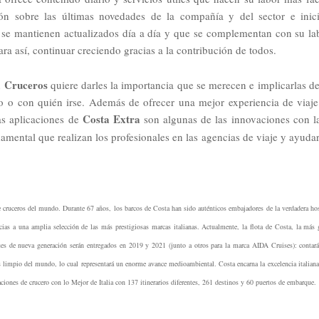
ón sobre las últimas novedades de la compañía y del sector e inici
ue se mantienen actualizados día a día y que se complementan con su la
ara así, continuar creciendo gracias a la contribución de todos.
a Cruceros
quiere darles la importancia que se merecen e implicarlas de
do
o con quién irse. Además de ofrecer una mejor experiencia de viaje
Costa Extra
as aplicaciones de
son algunas de las innovaciones con l
mental que realizan los profesionales en las agencias de viaje y ayudar
 cruceros del mundo. Durante 67 años, los barcos de Costa han sido auténticos embajadores de la verdadera hos
ias a una amplia selección de las más prestigiosas marcas italianas. Actualmente, la flota de Costa, la más 
ues de nueva generación serán entregados en 2019 y 2021 (junto a otros para la marca AIDA Cruises): contar
 limpio del mundo, lo cual representará un enorme avance medioambiental. Costa encarna la excelencia italiana
ciones de crucero con lo Mejor de Italia con 137 itinerarios diferentes, 261 destinos y 60 puertos de embarque.