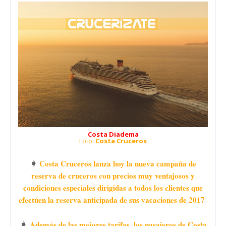
Costa Diadema
Foto:
Costa Cruceros
➧
Costa Cruceros lanza hoy la nueva campaña de
reserva de cruceros con precios muy ventajosos y
condiciones especiales dirigidas a todos los clientes que
efectúen la reserva anticipada de sus vacaciones de 2017
➧
Además de las mejores tarifas, los pasajeros de Costa