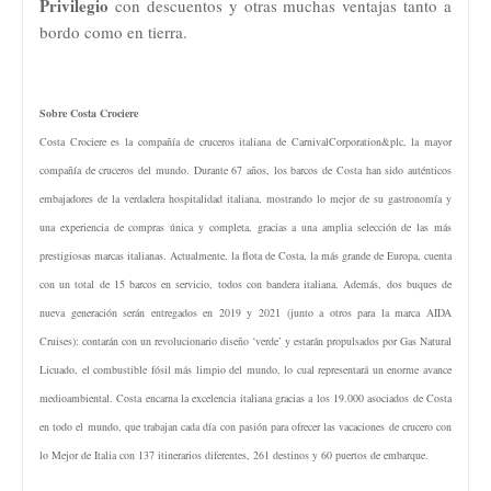
Privilegio
con descuentos y otras muchas ventajas tanto a
bordo como en tierra.
Sobre Costa Crociere
Costa Crociere es la compañía de cruceros italiana de CarnivalCorporation&plc, la mayor
compañía de cruceros del mundo. Durante 67 años, los barcos de Costa han sido auténticos
embajadores de la verdadera hospitalidad italiana, mostrando lo mejor de su gastronomía y
una experiencia de compras única y completa, gracias a una amplia selección de las más
prestigiosas marcas italianas. Actualmente, la flota de Costa, la más grande de Europa, cuenta
con un total de 15 barcos en servicio, todos con bandera italiana. Además, dos buques de
nueva generación serán entregados en 2019 y 2021 (junto a otros para la marca AIDA
Cruises): contarán con un revolucionario diseño ‘verde’ y estarán propulsados por Gas Natural
Licuado, el combustible fósil más limpio del mundo, lo cual representará un enorme avance
medioambiental. Costa encarna la excelencia italiana gracias a los 19.000 asociados de Costa
en todo el mundo, que trabajan cada día con pasión para ofrecer las vacaciones de crucero con
lo Mejor de Italia con 137 itinerarios diferentes, 261 destinos y 60 puertos de embarque.