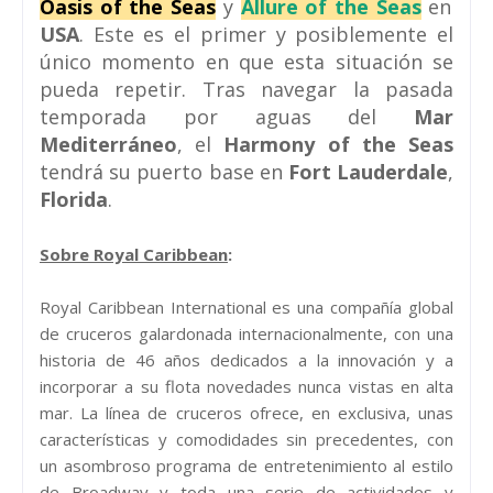
Oasis of the Seas
y
Allure of the Seas
en
USA
. Este es el primer y posiblemente el
único momento en que esta situación se
pueda repetir. Tras navegar la pasada
temporada por aguas del
Mar
Mediterráneo
, el
Harmony of the Seas
tendrá su puerto base en
Fort Lauderdale
,
Florida
.
Sobre Royal Caribbean
:
Royal Caribbean International es una compañía global
de cruceros galardonada internacionalmente, con una
historia de 46 años dedicados a la innovación y a
incorporar a su flota novedades nunca vistas en alta
mar. La línea de cruceros ofrece, en exclusiva, unas
características y comodidades sin precedentes, con
un asombroso programa de entretenimiento al estilo
de Broadway y toda una serie de actividades y