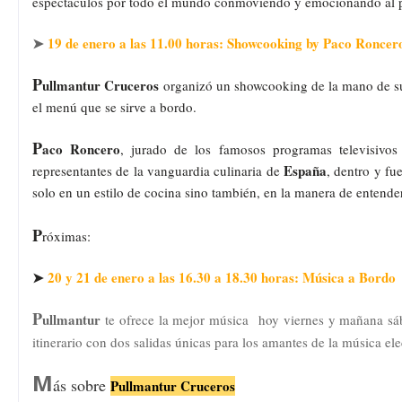
espectáculos por todo el mundo conmoviendo y emocionando al p
➤
19 de enero a las 11.00 horas: Showcooking by Paco Roncer
P
ullmantur Cruceros
organizó un showcooking de la mano de 
el menú que se sirve a bordo.
P
aco Roncero
, jurado de los famosos programas televisivo
España
representantes de la vanguardia culinaria de
, dentro y fu
solo en un estilo de cocina sino también, en la manera de entende
P
róximas:
➤
20 y 21 de enero a las 16.30 a 18.30 horas: Música a Bordo
P
ullmantur
te ofrece la mejor música hoy viernes y mañana sába
itinerario con dos salidas únicas para los amantes de la música ele
M
ás sobre
Pullmantur Cruceros