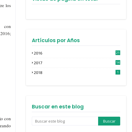
tre
los
con
 2016;
Artículos por Años
2016
21
3
2017
14
4
2018
1
Buscar en este blog
ujo con
izando