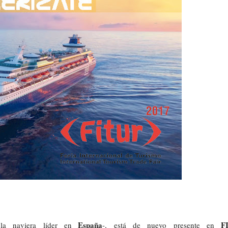
España
F
la
naviera
líder
en
-,
está
de
nuevo
presente
en