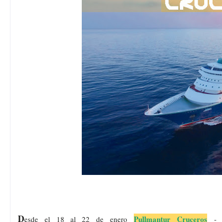
D
Pullmantur
Cruceros
esde
el 18 al 22 de
enero
- 