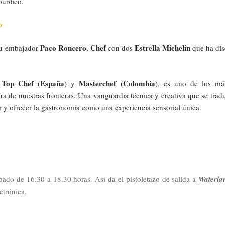
úblico.
o
Paco Roncero
Chef
Estrella Michelin
su embajador
,
con dos
que ha di
Top Chef
España
Masterchef
Colombia
s
(
) y
(
), es uno de los m
era de nuestras fronteras. Una vanguardia técnica y creativa que se trad
r y ofrecer la gastronomía como una experiencia sensorial única.
do de 16.30 a 18.30 horas. Así da el pistoletazo de salida a
Waterla
ctrónica.