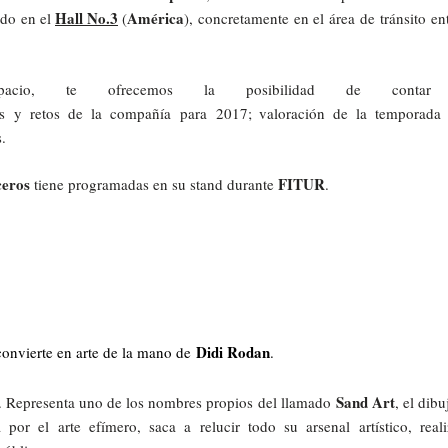
Hall No.3
América
ado
en el
(
),
concretamente
en el
área
de
tránsito
en
pacio
,
te
ofrecemos
la
posibilidad
de
contar
s
y retos de la compañía
para
2017; valoración de la temporada
.
ceros
FITUR
tiene programadas en su stand durante
.
Didi Rodan
 convierte en arte de la mano de
.
Sand Art
a. Representa uno de los nombres propios del llamado
, el dib
por el arte efímero, saca a relucir todo su arsenal artístico, real