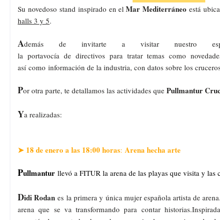
Mar
Mediterráneo
Su
novedoso
stand
inspirado
en el
está
ubic
halls 3 y 5
.
A
demás
de
invitarte
a
visitar
nuestro
es
la
portavocía
de
directivos
para
tratar
temas
como
novedade
así
como
información de la industria, con datos sobre los cruceros
P
Pullmantur Cru
or otra parte, te detallamos las actividades que
Y
a realizadas:
➤ 18 de enero a las 18:00 horas
Arena hecha arte
:
P
ullmantur
llevó a FITUR la arena de las playas que visita y las
D
idi Rodan
es
la primera y única mujer española artista de aren
arena que se va transformando para contar historias.Inspirada 