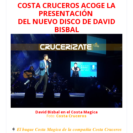
COSTA CRUCEROS ACOGE LA
PRESENTACIÓN
DEL NUEVO DISCO DE DAVID
BISBAL
David Bisbal en el Costa Magica
Foto:
Costa Cruceros
➧
El buque Costa Magica de la compañía Costa Cruceros