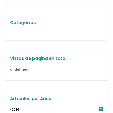
Categorías
Vistas de página en total
u
n
d
e
f
n
e
d
Artículos por Años
2016
21