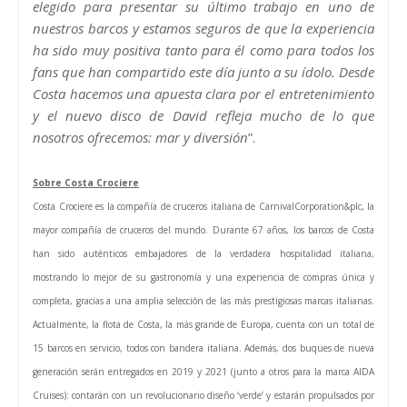
elegido para presentar su último trabajo en uno de
nuestros barcos y estamos seguros de que la experiencia
ha sido muy positiva tanto para él como para todos los
fans que han compartido este día junto a su ídolo. Desde
Costa hacemos una apuesta clara por el entretenimiento
y el nuevo disco de David refleja mucho de lo que
nosotros ofrecemos: mar y diversión
”.
Sobre Costa Crociere
Costa Crociere es la compañía de cruceros italiana de CarnivalCorporation&plc, la
mayor compañía de cruceros del mundo. Durante 67 años, los barcos de Costa
han sido auténticos embajadores de la verdadera hospitalidad italiana,
mostrando lo mejor de su gastronomía y una experiencia de compras única y
completa, gracias a una amplia selección de las más prestigiosas marcas italianas.
Actualmente, la flota de Costa, la más grande de Europa, cuenta con un total de
15 barcos en servicio, todos con bandera italiana. Además, dos buques de nueva
generación serán entregados en 2019 y 2021 (junto a otros para la marca AIDA
Cruises): contarán con un revolucionario diseño ‘verde’ y estarán propulsados por