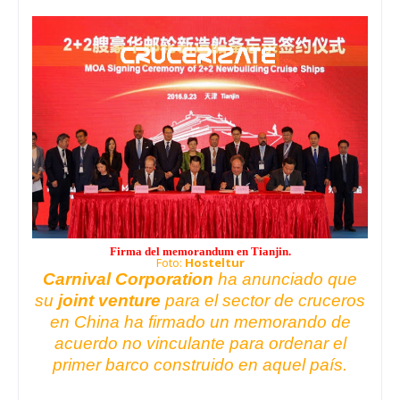
Firma del memorandum en Tianjin.
Foto:
Hosteltur
Carnival Corporation
ha anunciado que
su
joint venture
para el sector de cruceros
en
China
ha firmado un memorando de
acuerdo no vinculante para ordenar el
primer barco construido en aquel país.