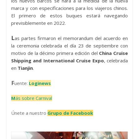
los nuevos barcos se hará a la medida de la nueva
marca y con especificaciones para los viajeros chinos.
El primero de estos buques estará navegando
previsiblemente en
2022
.
L
as partes firmaron el memorandum del acuerdo en
la ceremonia celebrada el día 23 de septiembre con
motivo de la décimo primera edición del
China Cruise
Shipping and International Cruise Expo
, celebrada
en
Tianjin
.
F
uente:
Loginews
M
ás sobre Carnival
Únete a nuestro
Grupo de Facebook