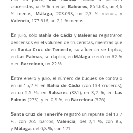
cruceristas, un 9 % menos;
Baleares
, 854.685, un 4,6
% menos;
Málaga
, 203.098, un 2,3 % menos, y
Valencia
, 177.616, un 2,1 % menos.
E
n julio, sólo
Bahía de Cádiz
y
Baleares
registraron
descensos en el volumen de cruceristas, mientras que
en
Santa Cruz de Tenerife
, su afluencia se triplicó;
en
Las Palmas
, se duplicó; en
Málaga
creció un 62 %
o en
Barcelona
, un 22 %.
E
ntre enero y julio, el número de buques se contrajo
en un 15,2 % en
Bahía de Cádiz
(con 134 cruceros);
en un 5,5 %, en
Baleares
(381); en 3,2 %, en
Las
Palmas
(273), y en 0,8 %, en
Barcelona
(376).
S
anta Cruz de Tenerife
registró un repunte del 13,7
%, con 265 barcos;
Valencia
, del 2,4 %, con 85,
y
Málaga
, del 0,8 %, con 121.