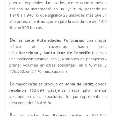
puertos españoles durante los primeros siete meses
del año se incrementó en un 1,5 % %, pasando de
1.918 a 1.946, lo que significa 28 unidades más que un
año antes, mientras que en julio la subida fue del 14,2
%, con 305 barcos.
D
e las siete
Autoridades Portuarias
con mayor
tráfico de cruceristas hasta julio,
sólo
Barcelona
y
Santa Cruz de Tenerife
tuvieron
una evolución positiva, con 1,4 millones de pasajeros -
primer volumen en cifras absolutas-, un 6 % más, y
476.562, un 2,1 % más, cada una.
L
a mayor caída se produjo en
Bahía de Cádiz
, donde
recalaron 163.694 pasajeros hasta julio -menor
volumen en cifras absolutas-, lo que representa un
descenso del 26,6 % %.
P
or su parte,
Las Palmas
recibió a 621.814