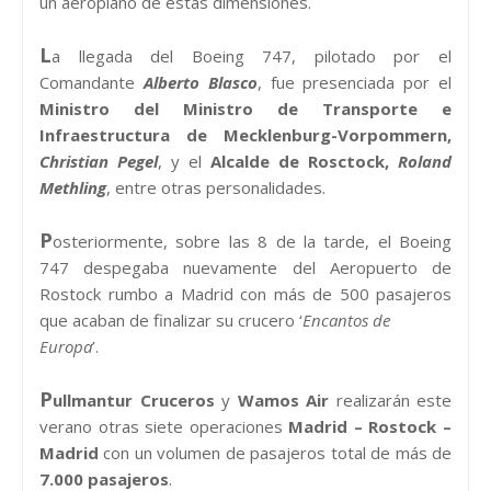
un aeroplano de estas dimensiones.
L
a llegada del Boeing 747, pilotado por el
Comandante
Alberto Blasco
, fue presenciada por el
Ministro del Ministro de Transporte e
Infraestructura de Mecklenburg-Vorpommern,
Christian Pegel
, y el
Alcalde de Rosctock,
Roland
Methling
, entre otras personalidades.
P
osteriormente, sobre las 8 de la tarde, el Boeing
747 despegaba nuevamente del Aeropuerto de
Rostock rumbo a Madrid con más de 500 pasajeros
que acaban de finalizar su crucero ‘
Encantos de
Europa
’.
P
ullmantur Cruceros
y
Wamos Air
realizarán este
verano otras siete operaciones
Madrid – Rostock –
Madrid
con un volumen de pasajeros total de más de
7.000 pasajeros
.